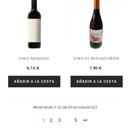
VINO MENUDO
VINO EL REFUNFUÑÓN
Precio
Precio
8,70 €
7,95 €
AÑADIR A LA CESTA
AÑADIR A LA CESTA
Mostrando 1-12 de 60 producto(s)
1
2
3
5
…