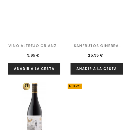
VINO ALTREJO CRIANZA
SANFRUTOS GINEBRA
2019
DRY&HOP GIN
Precio
Precio
9,95 €
25,95 €
AÑADIR A LA CESTA
AÑADIR A LA CESTA
NUEVO