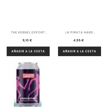
THE KERNEL EXPORT
LA PIRATA HARD
STOUT...
DECISION
Precio
Precio
9,10 €
4,55 €
AÑADIR A LA CESTA
AÑADIR A LA CESTA