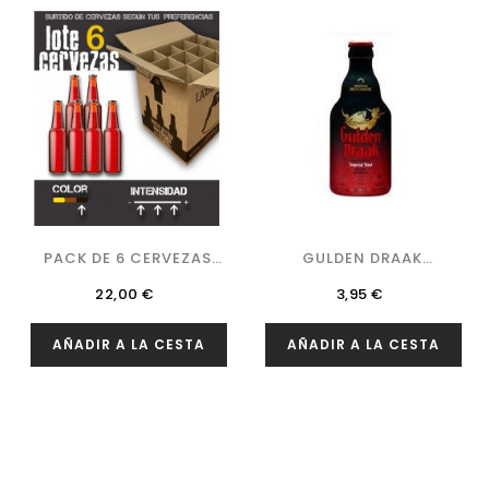
PACK DE 6 CERVEZAS
GULDEN DRAAK
NEGRAS...
IMPERIAL STOUT
Precio
Precio
22,00 €
3,95 €
AÑADIR A LA CESTA
AÑADIR A LA CESTA