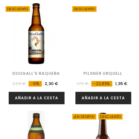
DESCUENTO
DESCUENTO
DOUGALL'S RAQUERA
PILSNER URQUELL
Precio
Precio
Precio
Precio
2,55 €
2,30 €
1,75 €
1,35 €
-10%
-22,85%
regular
regular
AÑADIR A LA CESTA
AÑADIR A LA CESTA
¡EN OFERTA!
DESCUENTO