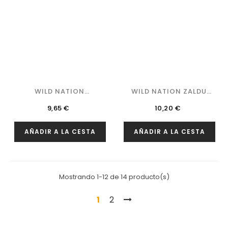
WILD NATION
WILD NATION ZALDU
BERASKOLA 37,5 CL.
37,5 CL.
Precio
Precio
9,65 €
10,20 €
AÑADIR A LA CESTA
AÑADIR A LA CESTA
Mostrando 1-12 de 14 producto(s)
1
2