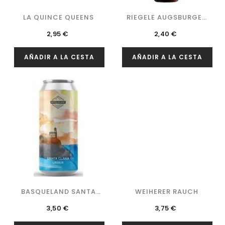
LA QUINCE QUEENS
RIEGELE AUGSBURGER
HERREN PILS
Precio
Precio
2,95 €
2,40 €
AÑADIR A LA CESTA
AÑADIR A LA CESTA
BASQUELAND SANTA
WEIHERER RAUCH
CLARA LATA...
Precio
Precio
3,50 €
3,75 €