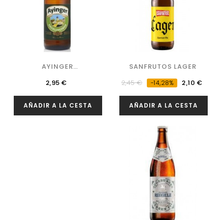
AYINGER
SANFRUTOS LAGER
FRÜHLINGSBIER 2023
Precio
Precio
Precio
2,95 €
2,45 €
2,10 €
-14,28%
regular
AÑADIR A LA CESTA
AÑADIR A LA CESTA