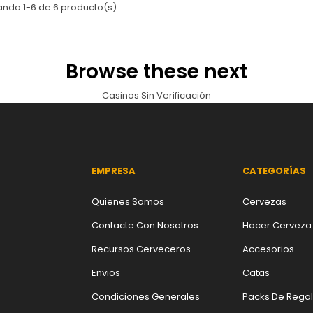
ando 1-6 de 6 producto(s)
Browse these next
Casinos Sin Verificación
EMPRESA
CATEGORÍAS
Quienes Somos
Cervezas
Contacte Con Nosotros
Hacer Cerveza
Recursos Cerveceros
Accesorios
Envios
Catas
Condiciones Generales
Packs De Rega