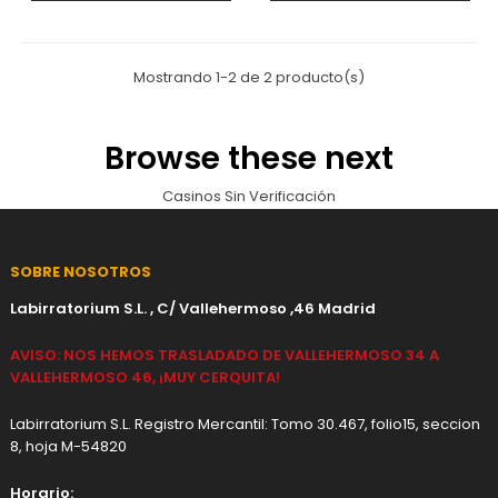
Mostrando 1-2 de 2 producto(s)
Browse these next
Casinos Sin Verificación
SOBRE NOSOTROS
Labirratorium S.L. , C/ Vallehermoso ,46 Madrid
AVISO: NOS HEMOS TRASLADADO DE VALLEHERMOSO 34 A
VALLEHERMOSO 46, ¡MUY CERQUITA!
Labirratorium S.L. Registro Mercantil: Tomo 30.467, folio15, seccion
8, hoja M-54820
Horario: