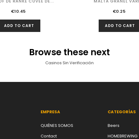
F DE RANKE CUVEE DE...
MALTA GRANEL VAR
Price
Price
€10.45
€0.25
ADD TO CART
ADD TO CART
Browse these next
Casinos Sin Verificación
EMPRESA
CATEGORÍAS
QUIÉNES SOMOS
Beers
Contact
HOMEBREWING