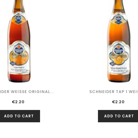
DER WEISSE ORIGINAL...
SCHNEIDER TAP 1 WEIS
Price
Price
€2.20
€2.20
ADD TO CART
ADD TO CART