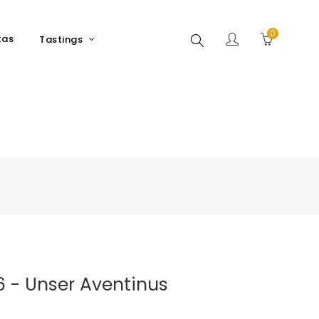
0
Search
tas
Tastings
6 - Unser Aventinus