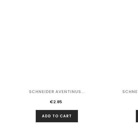
SCHNEIDER AVENTINUS...
SCHNEI
Price
€2.85
ADD TO CART