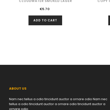
CLOUDWATER SMOKED LAGER
COPY O
Price
€5.70
ADD TO CART
ABOUT US
Nam nec tellus a odio tincidunt auctor a ornare odio Nam nec
tellus a odio tincidunt auctor a ornare odio tincidunt auctor a
ornare odio