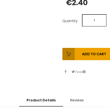
€2.40
Quantity
ADD TO CART
Tweet
Product Details
Reviews