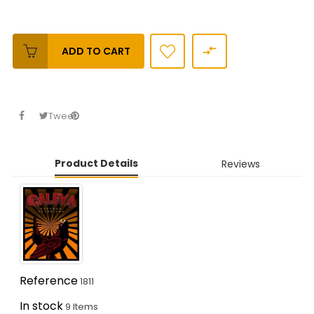

ADD TO CART
Tweet
Product Details
Reviews
Reference
1811
In stock
9 Items