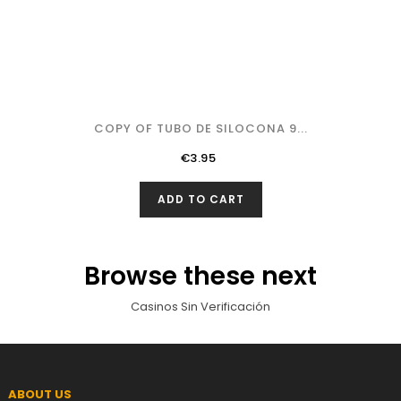
COPY OF TUBO DE SILOCONA 9...
Price
€3.95
ADD TO CART
Browse these next
Casinos Sin Verificación
ABOUT US