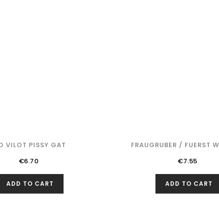
O VILOT PISSY GAT
FRAUGRUBER / FUERST WI
Price
Price
€6.70
€7.55
ADD TO CART
ADD TO CART