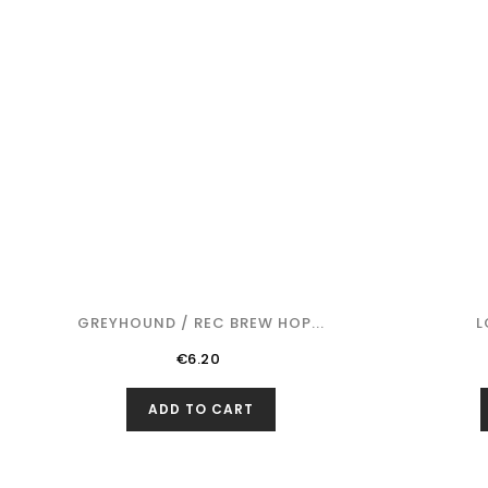
GREYHOUND / REC BREW HOP...
L
Price
€6.20
ADD TO CART