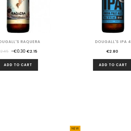
OUGALL'S RAQUERA
DOUGALL'S IPA 4
egular
Price
Price
-€0.30
2.45
€2.15
€2.80
rice
ADD TO CART
ADD TO CART
NEW