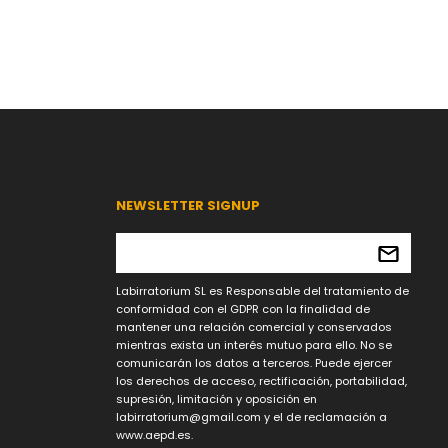
NEWSLETTER SIGNUP
Labirratorium SL es Responsable del tratamiento de
conformidad con el GDPR con la finalidad de
mantener una relación comercial y conservados
mientras exista un interés mutuo para ello. No se
comunicarán los datos a terceros. Puede ejercer
los derechos de acceso, rectificación, portabilidad,
supresión, limitación y oposición en
labirratorium@gmail.com
y el de reclamación a
www.aepd.es.