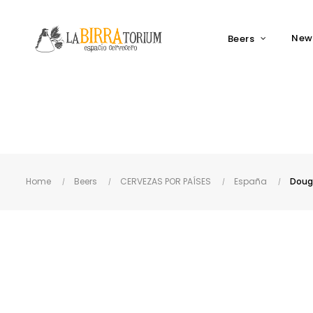
New
Beers
Home
Beers
CERVEZAS POR PAÍSES
España
Douga