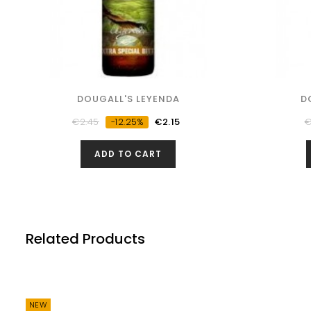
DOUGALL'S LEYENDA
D
Regular
Price
R
€2.45
€2.15
€
-12.25%
price
p
ADD TO CART
Related Products
NEW