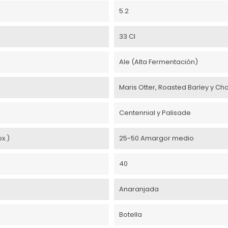
5.2
33 Cl
Ale (Alta Fermentación)
Maris Otter, Roasted Barley y Ch
Centennial y Palisade
x.)
25-50 Amargor medio
40
Anaranjada
Botella