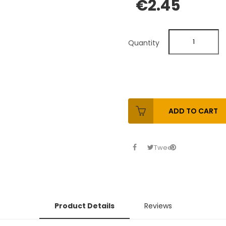
€2.45
Quantity
ADD TO CART
Tweet
Product Details
Reviews