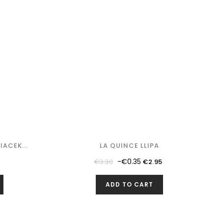
ACEK...
LA QUINCE LLIPA
Regular
Price
-€0.35
€3.30
€2.95
price
ADD TO CART